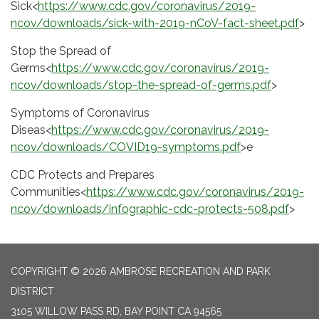
Sick<
https://www.cdc.gov/coronavirus/2019-
ncov/downloads/sick-with-2019-nCoV-fact-sheet.pdf
>
Stop the Spread of
Germs<
https://www.cdc.gov/coronavirus/2019-
ncov/downloads/stop-the-spread-of-germs.pdf
>
Symptoms of Coronavirus
Diseas<
https://www.cdc.gov/coronavirus/2019-
ncov/downloads/COVID19-symptoms.pdf
>e
CDC Protects and Prepares
Communities<
https://www.cdc.gov/coronavirus/2019-
ncov/downloads/infographic-cdc-protects-508.pdf
>
COPYRIGHT © 2026 AMBROSE RECREATION AND PARK
DISTRICT
3105 WILLOW PASS RD, BAY POINT CA 94565