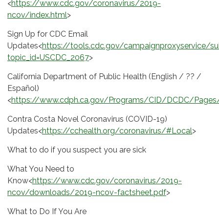
<
https://www.cdc.gov/coronavirus/2019-
ncov/index.html
>
Sign Up for CDC Email
Updates<
https://tools.cdc.gov/campaignproxyservice/su
topic_id=USCDC_2067
>
California Department of Public Health (English / ?? /
Español)
<
https://www.cdph.ca.gov/Programs/CID/DCDC/Pages
Contra Costa Novel Coronavirus (COVID-19)
Updates<
https://cchealth.org/coronavirus/#Local
>
What to do if you suspect you are sick
What You Need to
Know<
https://www.cdc.gov/coronavirus/2019-
ncov/downloads/2019-ncov-factsheet.pdf
>
What to Do If You Are